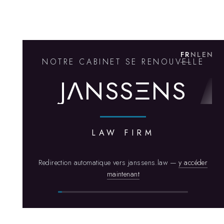
FR
NL
EN
NOTRE CABINET SE RENOUVELLE
J
Λ
N
S
S
Ξ
N
S
LAW FIRM
Redirection automatique vers janssens.law —
y accéder
maintenant